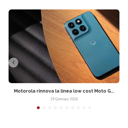
Motorola rinnova la linea low cost Moto G...
V
29 Gennaio 2026