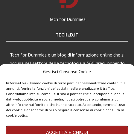
Tech for Dummies
TECH4D.IT
Tech for Dummies è un blog di informazione online che si
occupa del settore della tecnologia a 360 gradi, ponendo
una particolare attenzione al mondo Android, Apple e
Gestisci Consenso Cookie
Windows.
Informativa
- Usiamo cookie di terze parti per personalizzare contenuti e
annunci, fornire le funzioni dei social media e analizzare il traffico.
Condividiamo info su come usi il sito a partner che si occupano di analisi
dati web, pubblicità e social media, i quali potrebbero combinarle con
altre info che hai fornito o che hanno raccolto. Accettando, permetti l’uso
dei cookie. Per saperne di più o negare il consenso ai cookie consulta la
cookie policy.
Chi siamo
Contatti
Disclaimer
Privacy policy
ACCETTA E CHIUDI