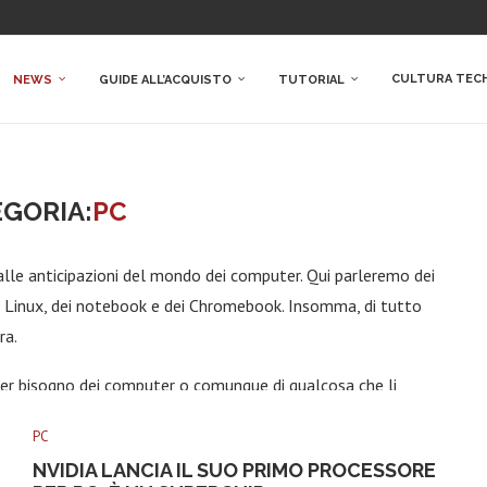
CULTURA TEC
NEWS
GUIDE ALL’ACQUISTO
TUTORIAL
GORIA:
PC
lle anticipazioni del mondo dei computer. Qui parleremo dei
i Linux, dei notebook e dei Chromebook. Insomma, di tutto
ra.
aver bisogno dei computer o comunque di qualcosa che li
randissimo strumento per il lavoro, per soddisfare i nostri
PC
deogiochi.
NVIDIA LANCIA IL SUO PRIMO PROCESSORE