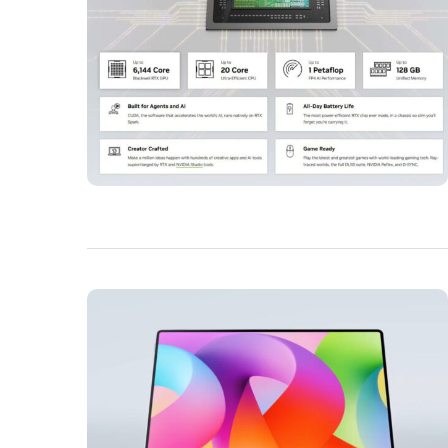
Tramite internet possiamo incrementare tantissimo la 
impiegheremmo molto più tempo a fare senza. Come il
evolvono, e negli ultimi tempi sempre a vista d’occhio.
necessario quasi quotidianamente per conoscere tutte l
rimandiamo alla sezione
Tablet
.