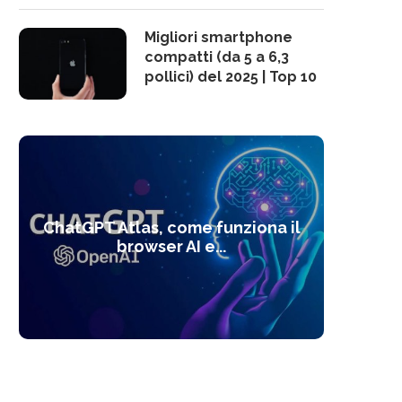
Migliori smartphone
compatti (da 5 a 6,3
pollici) del 2025 | Top 10
10 s
ChatGPT Atlas, come funziona il
Alcolo
Deep
Com
l’ot
browser AI e...
dal
com
f