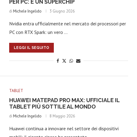
PER PC: È UN SUPERCHIP
nostra cultura ed effettuare operazioni nella nostra vita che
 resto della tecnologia anche i Personal Computer si
di
Michele Ingelido
3 Giugno 2026
 Da ciò deriva quindi che restare aggiornati in quest’ambito è
Nvidia entra ufficialmente nel mercato dei processori per
e novità. Per visualizzare solo le news sui tablet PC vi
PC con RTX Spark: un vero …
LEGGI IL SEGUITO
TABLET
HUAWEI MATEPAD PRO MAX: UFFICIALE IL
TABLET PIÙ SOTTILE AL MONDO
di
Michele Ingelido
8 Maggio 2026
Huawei continua a innovare nel settore dei dispositivi