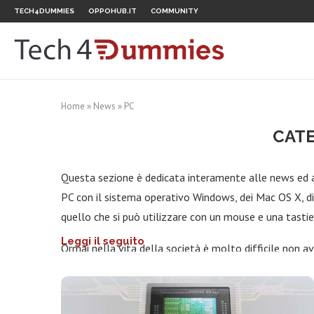
TECH4DUMMIES
OPPOHUB.IT
COMMUNITY
Home
»
News
»
PC
CATE
Questa sezione è dedicata interamente alle news ed a
PC con il sistema operativo Windows, dei Mac OS X, d
quello che si può utilizzare con un mouse e una tastie
Leggi il seguito
Ormai nella vita della società è molto difficile non 
sostituisca, come gli smartphone o i tablet. Sono un g
bisogni e per l’intrattenimento grazie ad esempio ai vi