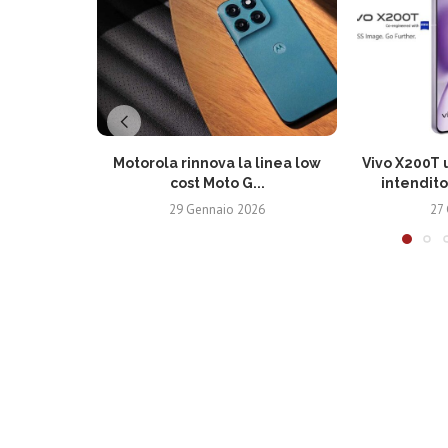
Motorola rinnova la linea low
Vivo X200T u
cost Moto G...
intendito
29 Gennaio 2026
27