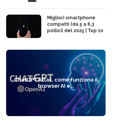
Migliori smartphone
compatti (da 5 a 6,3
pollici) del 2025 | Top 10
10 s
ChatGPT Atlas, come funziona il
Alcolo
Deep
Com
l’ot
browser AI e...
dal
com
f