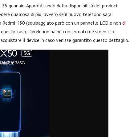
l 25 gennaio. Approfittando della disponibilità del product
dere qualcosa di più, ovvero se il nuovo telefono sarà
o Redmi K30 (equipaggiato però con un pannello LCD e non
di
. In questo caso, Derek non ha nè confermato nè smentito,
acquistare il device in caso venisse garantito questo dettaglio.