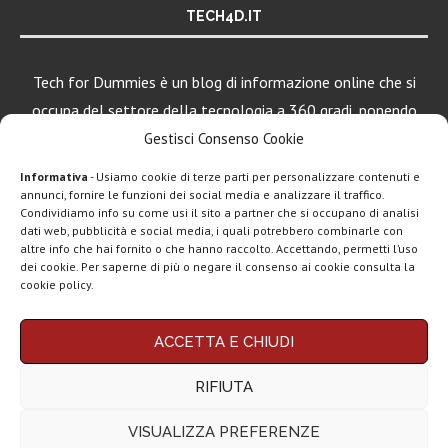
TECH4D.IT
Tech for Dummies è un blog di informazione online che si
occupa del settore della tecnologia a 360 gradi, ponendo
una particolare attenzione al mondo Android, Apple e
Gestisci Consenso Cookie
Windows.
Informativa
- Usiamo cookie di terze parti per personalizzare contenuti e
annunci, fornire le funzioni dei social media e analizzare il traffico.
Condividiamo info su come usi il sito a partner che si occupano di analisi
dati web, pubblicità e social media, i quali potrebbero combinarle con
LEGGI ANCHE
altre info che hai fornito o che hanno raccolto. Accettando, permetti l’uso
dei cookie. Per saperne di più o negare il consenso ai cookie consulta la
Apple lancia
cookie policy.
Creator Studio: un
solo...
Chi siamo
Contatti
Disclaimer
Privacy policy
ACCETTA E CHIUDI
Copyright © 2025 Tech4Dummies. Tutti i diritti riservati. Progettato e sviluppato da
Epic Games, un
Tech4D di Michele Ingelido
- P. IVA 04124050719
gioco di alto...
RIFIUTA
Questo blog non rappresenta una testata giornalistica in quanto viene aggiornato
senza alcuna periodicità. Non può pertanto considerarsi un prodotto editoriale ai
sensi della legge n° 62 del 7.03.2001. Tech4Dummies partecipa al Programma
VISUALIZZA PREFERENZE
Affiliazione Amazon EU, un programma che eroga ai siti una commissione
Spotify, tutto il