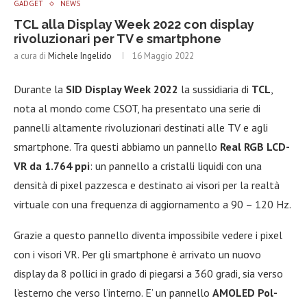
GADGET
NEWS
TCL alla Display Week 2022 con display
rivoluzionari per TV e smartphone
a cura di
Michele Ingelido
16 Maggio 2022
Durante la
SID Display Week 2022
la sussidiaria di
TCL
,
nota al mondo come CSOT, ha presentato una serie di
pannelli altamente rivoluzionari destinati alle TV e agli
smartphone. Tra questi abbiamo un pannello
Real RGB LCD-
VR da 1.764 ppi
: un pannello a cristalli liquidi con una
densità di pixel pazzesca e destinato ai visori per la realtà
virtuale con una frequenza di aggiornamento a 90 – 120 Hz.
Grazie a questo pannello diventa impossibile vedere i pixel
con i visori VR. Per gli smartphone è arrivato un nuovo
display da 8 pollici in grado di piegarsi a 360 gradi, sia verso
l’esterno che verso l’interno. E’ un pannello
AMOLED Pol-