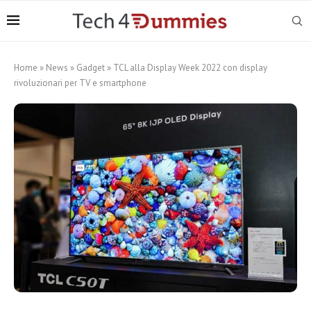
Home
»
News
»
Gadget
»
TCL alla Display Week 2022 con display
rivoluzionari per TV e smartphone