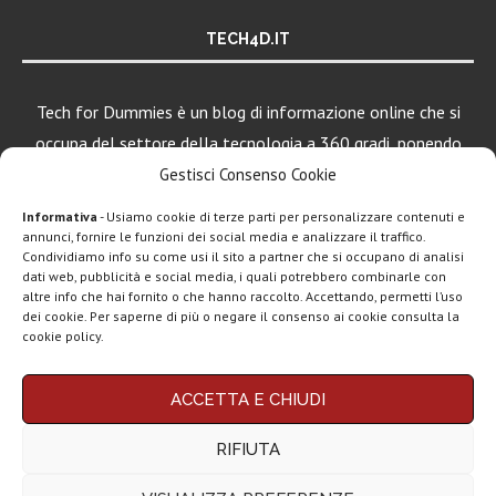
TECH4D.IT
Tech for Dummies è un blog di informazione online che si
occupa del settore della tecnologia a 360 gradi, ponendo
una particolare attenzione al mondo Android, Apple e
Gestisci Consenso Cookie
Windows.
Informativa
- Usiamo cookie di terze parti per personalizzare contenuti e
annunci, fornire le funzioni dei social media e analizzare il traffico.
Condividiamo info su come usi il sito a partner che si occupano di analisi
dati web, pubblicità e social media, i quali potrebbero combinarle con
LEGGI ANCHE
altre info che hai fornito o che hanno raccolto. Accettando, permetti l’uso
dei cookie. Per saperne di più o negare il consenso ai cookie consulta la
Apple lancia
cookie policy.
AirTag (2a gen):
più...
Chi siamo
Contatti
Disclaimer
Privacy policy
ACCETTA E CHIUDI
Copyright © 2025 Tech4Dummies. Tutti i diritti riservati. Progettato e sviluppato da
Marshall Heddon,
Tech4D di Michele Ingelido
- P. IVA 04124050719
musica in
RIFIUTA
Questo blog non rappresenta una testata giornalistica in quanto viene aggiornato
streaming e...
senza alcuna periodicità. Non può pertanto considerarsi un prodotto editoriale ai
sensi della legge n° 62 del 7.03.2001. Tech4Dummies partecipa al Programma