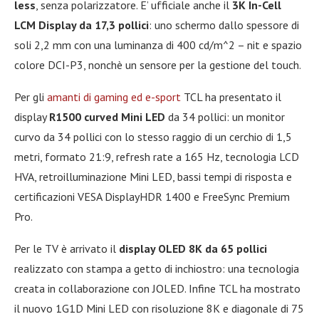
less
, senza polarizzatore. E’ ufficiale anche il
3K In-Cell
LCM Display da 17,3 pollici
: uno schermo dallo spessore di
soli 2,2 mm con una luminanza di 400 cd/m^2 – nit e spazio
colore DCI-P3, nonchè un sensore per la gestione del touch.
Per gli
amanti di gaming ed e-sport
TCL ha presentato il
display
R1500 curved Mini LED
da 34 pollici: un monitor
curvo da 34 pollici con lo stesso raggio di un cerchio di 1,5
metri, formato 21:9, refresh rate a 165 Hz, tecnologia LCD
HVA, retroilluminazione Mini LED, bassi tempi di risposta e
certificazioni VESA DisplayHDR 1400 e FreeSync Premium
Pro.
Per le TV è arrivato il
display OLED 8K da 65 pollici
realizzato con stampa a getto di inchiostro: una tecnologia
creata in collaborazione con JOLED. Infine TCL ha mostrato
il nuovo 1G1D Mini LED con risoluzione 8K e diagonale di 75