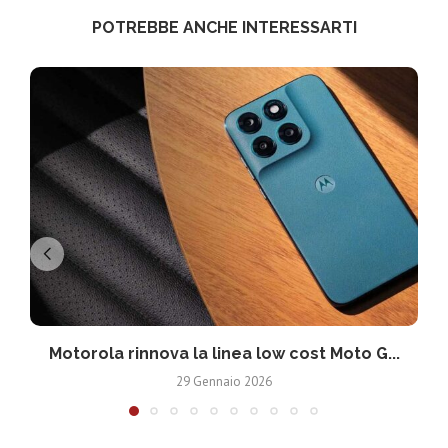
POTREBBE ANCHE INTERESSARTI
Motorola rinnova la linea low cost Moto G...
V
29 Gennaio 2026