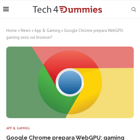
Home
»
News
»
App & Gaming
»
Google Chrome prepara WebGPU:
gaming serio sul browser?
APP & GAMING
Google Chrome prepara WebGPU: gaming