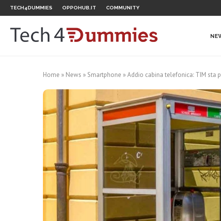
TECH4DUMMIES
OPPOHUB.IT
COMMUNITY
NE
Home
»
News
»
Smartphone
»
Addio cabina telefonica: TIM sta 