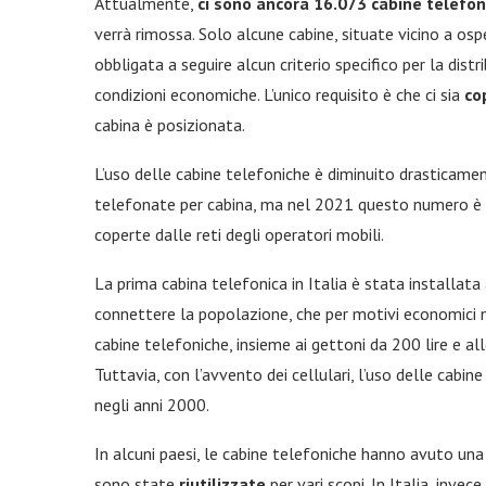
Attualmente,
ci sono ancora 16.073 cabine telefon
verrà rimossa. Solo alcune cabine, situate vicino a osp
obbligata a seguire alcun criterio specifico per la dis
condizioni economiche. L’unico requisito è che ci sia
co
cabina è posizionata.
L’uso delle cabine telefoniche è diminuito drasticamen
telefonate per cabina, ma nel 2021 questo numero è 
coperte dalle reti degli operatori mobili.
La prima cabina telefonica in Italia è stata installata
connettere la popolazione, che per motivi economici 
cabine telefoniche, insieme ai gettoni da 200 lire e al
Tuttavia, con l’avvento dei cellulari, l’uso delle cabin
negli anni 2000.
In alcuni paesi, le cabine telefoniche hanno avuto una s
sono state
riutilizzate
per vari scopi. In Italia, inve