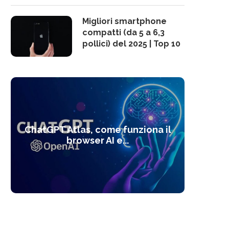
Migliori smartphone
compatti (da 5 a 6,3
pollici) del 2025 | Top 10
10 s
ChatGPT Atlas, come funziona il
Alcolo
Deep
Com
l’ot
browser AI e...
dal
com
f