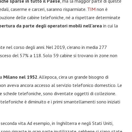
iche sparse in tutto il Paese
, ma la maggior parte di queste
edali, caserme e carceri, saranno risparmiate.
TIM
non è
tribuzione delle cabine telefoniche, né a rispettare determinate
pertura da parte degli operatori mobili nell’area
in cui la
te nel corso degli anni. Nel 2019, c’erano in media 277
sceso del 57% a 118. Solo 59 cabine si trovano in zone non
 a
Milano nel 1952
. All’epoca, c’era un grande bisogno di
non aveva ancora accesso al servizio telefonico domestico. Le
le schede telefoniche, sono diventate oggetti di collezione.
e telefoniche è diminuito e i primi smantellamenti sono iniziati
econda vita. Ad esempio, in Inghilterra e negli Stati Uniti,
ce, sono rimaste in gran parte inutilizzate, sebbene ci siano state