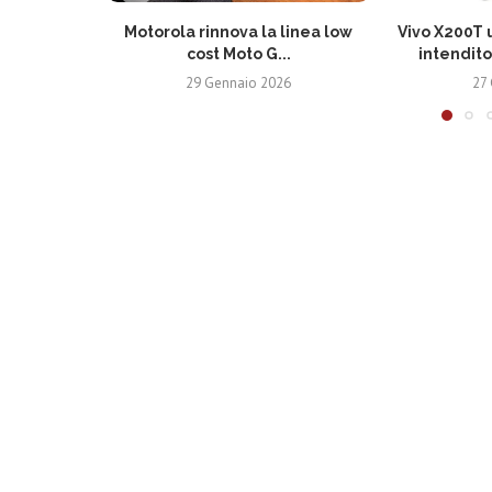
Motorola rinnova la linea low
Vivo X200T u
cost Moto G...
intendito
29 Gennaio 2026
27