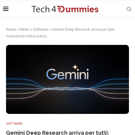
Home
»
News
»
Software
»
Gemini Deep Research arriva per tutti:
rivoluzione nella ricerca
SOFTWARE
Gemini Deep Research arriva per tutti: