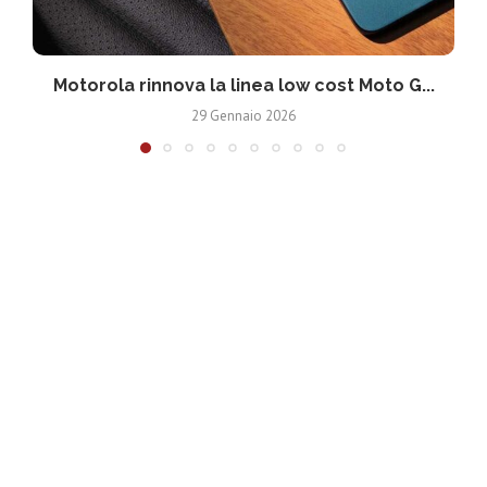
Motorola rinnova la linea low cost Moto G...
V
29 Gennaio 2026