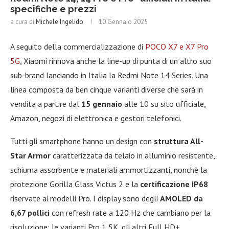
specifiche e prezzi
a cura di
Michele Ingelido
10 Gennaio 2025
A seguito della commercializzazione di
POCO X7 e X7 Pro
5G
, Xiaomi rinnova anche la line-up di punta di un altro suo
sub-brand lanciando in Italia la Redmi Note 14 Series. Una
linea composta da ben cinque varianti diverse che sarà in
vendita a partire dal
15 gennaio
alle 10 su sito ufficiale,
Amazon, negozi di elettronica e gestori telefonici.
Tutti gli smartphone hanno un design con
struttura All-
Star Armor
caratterizzata da telaio in alluminio resistente,
schiuma assorbente e materiali ammortizzanti, nonchè la
protezione Gorilla Glass Victus 2 e la
certificazione IP68
riservate ai modelli Pro. I display sono degli
AMOLED da
6,67 pollici
con refresh rate a 120 Hz che cambiano per la
risoluzione: le varianti Pro 1,5K, gli altri Full HD+.