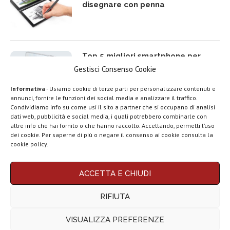
disegnare con penna
Top 5 migliori smartphone per
rapporto qualità prezzo del 2025
Gestisci Consenso Cookie
Informativa
- Usiamo cookie di terze parti per personalizzare contenuti e
annunci, fornire le funzioni dei social media e analizzare il traffico.
Condividiamo info su come usi il sito a partner che si occupano di analisi
dati web, pubblicità e social media, i quali potrebbero combinarle con
Top 5 migliori TV Box Android e
LEGGI ANCHE
altre info che hai fornito o che hanno raccolto. Accettando, permetti l’uso
Google TV del 2025
dei cookie. Per saperne di più o negare il consenso ai cookie consulta la
Motorola rinnova
cookie policy.
la linea low cost...
ACCETTA E CHIUDI
Migliori smartphone compatti (da
Vivo X200T
ufficiale: flagship
5 a 6,3 pollici) del 2025 | Top 10
RIFIUTA
per intenditori...
VISUALIZZA PREFERENZE
NexPhone è il
primo