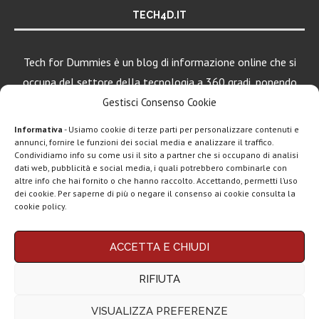
TECH4D.IT
Tech for Dummies è un blog di informazione online che si
occupa del settore della tecnologia a 360 gradi, ponendo
una particolare attenzione al mondo Android, Apple e
Gestisci Consenso Cookie
Windows.
Informativa
- Usiamo cookie di terze parti per personalizzare contenuti e
annunci, fornire le funzioni dei social media e analizzare il traffico.
Condividiamo info su come usi il sito a partner che si occupano di analisi
dati web, pubblicità e social media, i quali potrebbero combinarle con
LEGGI ANCHE
altre info che hai fornito o che hanno raccolto. Accettando, permetti l’uso
dei cookie. Per saperne di più o negare il consenso ai cookie consulta la
Apple lancia
cookie policy.
AirTag (2a gen):
più...
Chi siamo
Contatti
Disclaimer
Privacy policy
ACCETTA E CHIUDI
Copyright © 2025 Tech4Dummies. Tutti i diritti riservati. Progettato e sviluppato da
Marshall Heddon,
Tech4D di Michele Ingelido
- P. IVA 04124050719
musica in
RIFIUTA
Questo blog non rappresenta una testata giornalistica in quanto viene aggiornato
streaming e...
senza alcuna periodicità. Non può pertanto considerarsi un prodotto editoriale ai
sensi della legge n° 62 del 7.03.2001. Tech4Dummies partecipa al Programma
VISUALIZZA PREFERENZE
Affiliazione Amazon EU, un programma che eroga ai siti una commissione
Xiaomi lancia