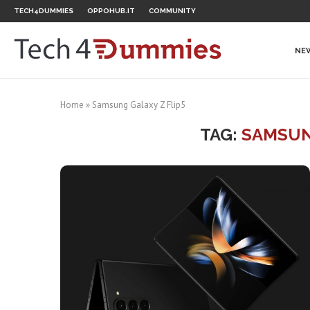
TECH4DUMMIES
OPPOHUB.IT
COMMUNITY
NE
Home
»
Samsung Galaxy Z Flip5
TAG:
SAMSUN