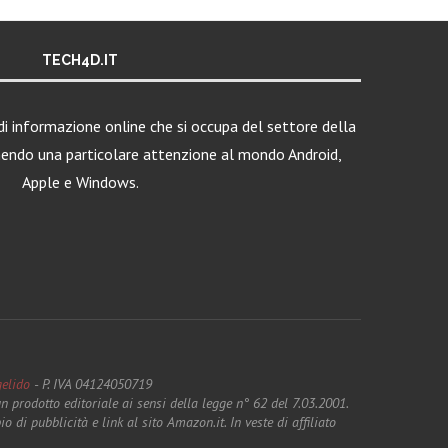
TECH4D.IT
i informazione online che si occupa del settore della
nendo una particolare attenzione al mondo Android,
Apple e Windows.
elido
- P. IVA 04124050719
 prodotto editoriale ai sensi della legge n° 62 del 7.03.2001.
pubblicità e link al sito Amazon.it. In veste di affiliato