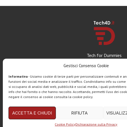
Tech for Dummies
Gestisci Consenso Cookie
Informativa
- Usiamo cookie di terze parti per personalizzare contenuti e ann
funzioni dei social media e analizzare il traffico. Condividiamo info su come u
si occupano di analisi dati web, pubblicità e social media, i quali potrebber
info che hai fornito o che hanno raccolto. Accettando, permetti l’uso dei cook
negare il consenso ai cookie consulta la cookie policy.
Copyright © 2025 Tech4Dumm
ACCETTA E CHIUDI
RIFIUTA
VISUALI
Questo blog non rappresenta una testata giornalistica in quan
Tech4Dummies partecipa al Programma Affiliazione Amazon E
Cookie Policy
Dichiarazione sulla Privacy