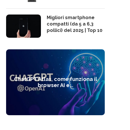
Migliori smartphone
compatti (da 5 a 6,3
pollici) del 2025 | Top 10
10 s
ChatGPT Atlas, come funziona il
Alcolo
Deep
Com
l’ot
browser AI e...
dal
com
f