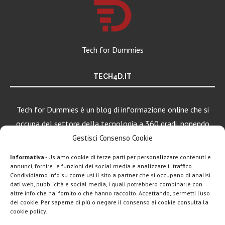
Tech for Dummies
TECH4D.IT
Tech for Dummies è un blog di informazione online che si
occupa del settore della tecnologia a 360 gradi, ponendo
una particolare attenzione al mondo Android, Apple e
Gestisci Consenso Cookie
Windows.
Informativa
- Usiamo cookie di terze parti per personalizzare contenuti e
annunci, fornire le funzioni dei social media e analizzare il traffico.
Condividiamo info su come usi il sito a partner che si occupano di analisi
dati web, pubblicità e social media, i quali potrebbero combinarle con
altre info che hai fornito o che hanno raccolto. Accettando, permetti l’uso
dei cookie. Per saperne di più o negare il consenso ai cookie consulta la
cookie policy.