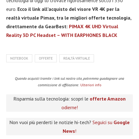
tecnologia di oggi lo trovate rigorosamente sotto i 350
euro.
Ecco il link all’acquisto del visore VR 4K per la
realtà virtuale Pimax, tra le migliori offerte tecnologia,
direttamente da GearBest:
PIMAX 4K UHD Virtual
Reality 3D PC Headset – WITH EARPHONES BLACK
NOTEBOOK
OFFERTE
REALTÀ VIRTUALE
Quando acquisti tramite i link sul nostro sito, potremmo guadagnare una
commissione di affiliazione.
Ulteriori info
Risparmia sulla tecnologia: scopri le
offerte Amazon
odierne!
Non vuoi più perderti le notizie hi-tech?
Seguici su
Google
News
!