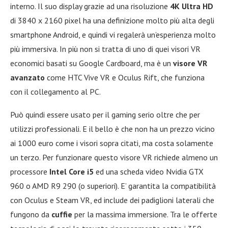
interno. Il suo display grazie ad una risoluzione
4K Ultra HD
di 3840 x 2160 pixel ha una definizione molto più alta degli
smartphone Android, e quindi vi regalerà un’esperienza molto
più immersiva. In più non si tratta di uno di quei visori VR
economici basati su Google Cardboard, ma è un
visore VR
avanzato
come HTC Vive VR e Oculus Rift, che funziona
con il collegamento al PC.
Può quindi essere usato per il gaming serio oltre che per
utilizzi professionali. E il bello è che non ha un prezzo vicino
ai 1000 euro come i visori sopra citati, ma costa solamente
un terzo. Per funzionare questo visore VR richiede almeno un
processore
Intel Core i5
ed una scheda video Nvidia GTX
960 o AMD R9 290 (o superiori). E’ garantita la compatibilità
con Oculus e Steam VR, ed include dei padiglioni laterali che
fungono da
cuffie
per la massima immersione. Tra le offerte