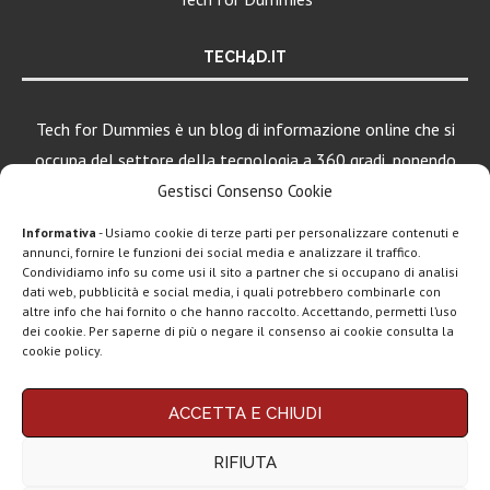
TECH4D.IT
Tech for Dummies è un blog di informazione online che si
occupa del settore della tecnologia a 360 gradi, ponendo
una particolare attenzione al mondo Android, Apple e
Gestisci Consenso Cookie
Windows.
Informativa
- Usiamo cookie di terze parti per personalizzare contenuti e
annunci, fornire le funzioni dei social media e analizzare il traffico.
Condividiamo info su come usi il sito a partner che si occupano di analisi
dati web, pubblicità e social media, i quali potrebbero combinarle con
LEGGI ANCHE
altre info che hai fornito o che hanno raccolto. Accettando, permetti l’uso
dei cookie. Per saperne di più o negare il consenso ai cookie consulta la
DAZN Full Mobile:
cookie policy.
tutto lo sport...
Chi siamo
Contatti
Disclaimer
Privacy policy
ACCETTA E CHIUDI
Copyright © 2025 Tech4Dummies. Tutti i diritti riservati. Progettato e sviluppato da
CoopVoce, torna
Tech4D di Michele Ingelido
- P. IVA 04124050719
Evo 50 sotto i...
RIFIUTA
Questo blog non rappresenta una testata giornalistica in quanto viene aggiornato
senza alcuna periodicità. Non può pertanto considerarsi un prodotto editoriale ai