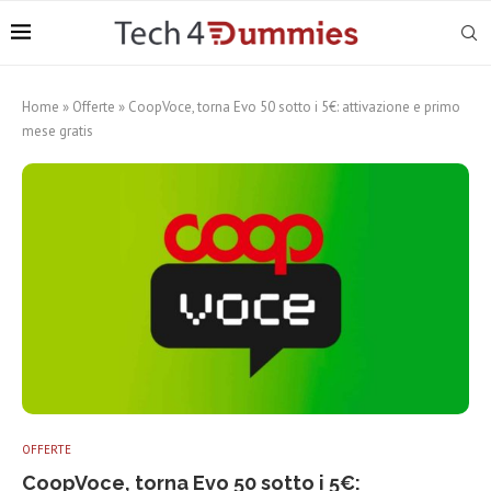
Home
»
Offerte
»
CoopVoce, torna Evo 50 sotto i 5€: attivazione e primo
mese gratis
OFFERTE
CoopVoce, torna Evo 50 sotto i 5€: