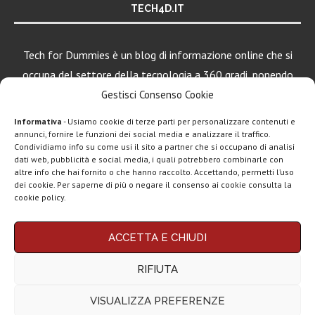
TECH4D.IT
Tech for Dummies è un blog di informazione online che si
occupa del settore della tecnologia a 360 gradi, ponendo
una particolare attenzione al mondo Android, Apple e
Gestisci Consenso Cookie
Windows.
Informativa
- Usiamo cookie di terze parti per personalizzare contenuti e
annunci, fornire le funzioni dei social media e analizzare il traffico.
Condividiamo info su come usi il sito a partner che si occupano di analisi
dati web, pubblicità e social media, i quali potrebbero combinarle con
LEGGI ANCHE
altre info che hai fornito o che hanno raccolto. Accettando, permetti l’uso
dei cookie. Per saperne di più o negare il consenso ai cookie consulta la
Apple lancia
cookie policy.
Creator Studio: un
solo...
Chi siamo
Contatti
Disclaimer
Privacy policy
ACCETTA E CHIUDI
Copyright © 2025 Tech4Dummies. Tutti i diritti riservati. Progettato e sviluppato da
Epic Games, un
Tech4D di Michele Ingelido
- P. IVA 04124050719
gioco di alto...
RIFIUTA
Questo blog non rappresenta una testata giornalistica in quanto viene aggiornato
senza alcuna periodicità. Non può pertanto considerarsi un prodotto editoriale ai
sensi della legge n° 62 del 7.03.2001. Tech4Dummies partecipa al Programma
VISUALIZZA PREFERENZE
Affiliazione Amazon EU, un programma che eroga ai siti una commissione
Spotify, tutto il
pubblicitaria in cambio di pubblicità e link al sito Amazon.it. In veste di affiliato
catalogo su