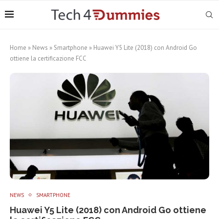
Home
»
News
»
Smartphone
»
Huawei Y5 Lite (2018) con Android Go
ottiene la certificazione FCC
NEWS
SMARTPHONE
Huawei Y5 Lite (2018) con Android Go ottiene