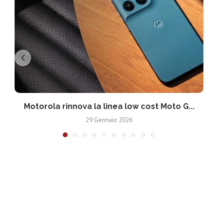
Motorola rinnova la linea low cost Moto G...
V
29 Gennaio 2026