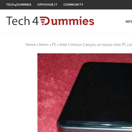
TECH4DUMMIES
OPPOHUB.IT
COMMUNITY
NE
Home
»
News
»
PC
»
Intel Crimson Canyon, un nuovo mini-PC co