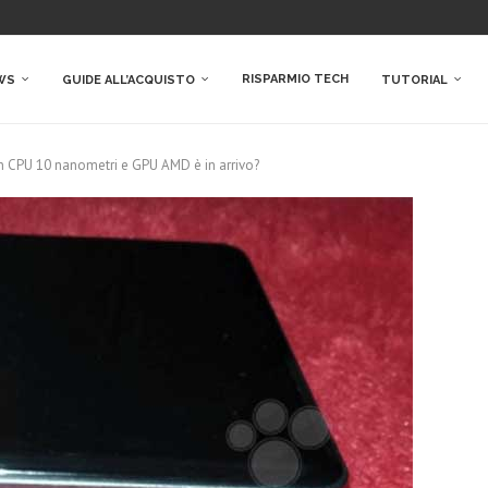
RISPARMIO TECH
WS
GUIDE ALL’ACQUISTO
TUTORIAL
n CPU 10 nanometri e GPU AMD è in arrivo?