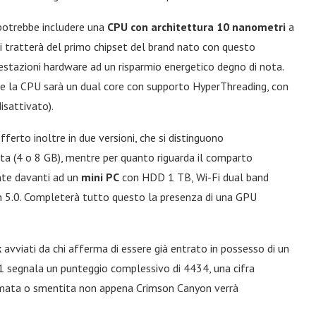
 potrebbe includere una
CPU con architettura 10 nanometri
a
i tratterà del primo chipset del brand nato con questo
estazioni hardware ad un risparmio energetico degno di nota.
 che la CPU sarà un dual core con supporto HyperThreading, con
sattivato).
erto inoltre in due versioni, che si distinguono
ta (4 o 8 GB), mentre per quanto riguarda il comparto
nte davanti ad un
mini PC
con HDD 1 TB, Wi-Fi dual band
h 5.0. Completerà tutto questo la presenza di una GPU
k
avviati da chi afferma di essere già entrato in possesso di un
1 segnala un punteggio complessivo di 4434, una cifra
ermata o smentita non appena Crimson Canyon verrà