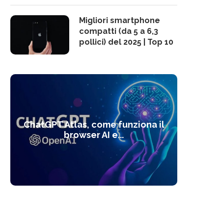
Migliori smartphone
compatti (da 5 a 6,3
pollici) del 2025 | Top 10
10 s
ChatGPT Atlas, come funziona il
Alcolo
Deep
Com
l’ot
browser AI e...
dal
com
f