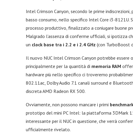
Intel Crimson Canyon, secondo le prime indiscrezioni,
basso consumo, nello specifico Intel Core i3-8121U. S
processo produttivo, finalizzato a coniugare buone pr
Malgrado l’assenza di conferme ufficiali, si ipotizza
un
clock base tra i 2.2 e i 2.4 GHz
(con TurboBoost di
Il nuovo NUC Intel Crimson Canyon potrebbe essere off
principalmente per la quantità di
memoria RAM
offer
hardware più nello specifico ci troveremo probabilme
802.11ac, Dolby Audio 7.1 canali surround e Bluetoot
discreta AMD Radeon RX 500.
Ovviamente, non possono mancare i primi
benchmar
prototipo del mini PC Intel: la piattaforma 3DMark 1
interessante per il NUC in questione, che verrà conf
ufficialmente rivelato.