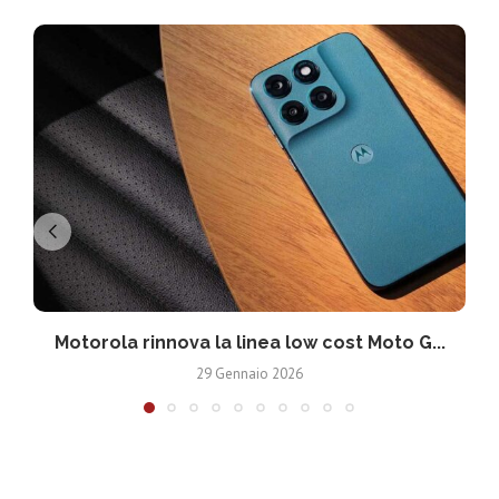
Motorola rinnova la linea low cost Moto G...
V
29 Gennaio 2026