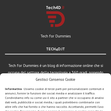
Tech for Dummies
TECH4D.IT
Tech for Dummies è un blog di informazione online che si
occupa del settore della tecnologia a 360 gradi, ponendo
una particolare attenzione al mondo Android, Apple e
Gestisci Consenso Cookie
Windows.
Informativa
- Usiamo cookie di terze parti per personalizzare contenuti e
annunci, fornire le funzioni dei social media e analizzare il traffico.
Condividiamo info su come usi il sito a partner che si occupano di analisi
dati web, pubblicità e social media, i quali potrebbero combinarle con
LEGGI ANCHE
altre info che hai fornito o che hanno raccolto. Accettando, permetti l’uso