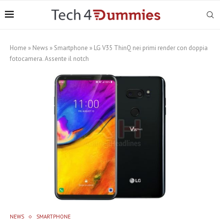
Home
»
News
»
Smartphone
»
LG V35 ThinQ nei primi render con doppia
fotocamera. Assente il notch
NEWS
SMARTPHONE