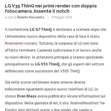
LG V35 ThinQ nei primi render con doppia
fotocamera. Assente il notch
a cura di
Roberto Naccarella
4 Maggio 2018
Il tormentone
LG G7 ThinQ
è destinato a scemare dopo che
l’attesissimo nuovo dispositivo della casa di Seul è stato
finalmente svelato
. Tuttavia, le sorprese di LG non sono
affatto terminate. L’azienda sudcoreana è al lavoro anche
su nuovi device: le attenzioni principali si stanno spostando
principalmente su
LG V35 ThinQ
, che gli esperti del settore
definiscono come successore del V30S ThinQ.
Già nelle scorse settimane erano emerse diverse
indiscrezioni riguardanti questo nuovo telefono di LG: lo
stesso
Evan Blass
aveva pubblicato alcune informazioni sul
dispositivo. Nella giornata di ieri, il sito
“AndroidHeadlines”
ha
fornito altri dettagli grazie a due render che vanno a