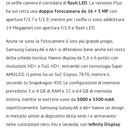
la selfie camera è corredata di
flash LED
. La versione Plus
ha sul retro una
doppia fotocamera da 16 + 5 MP
con
aperture f/1.7 e f/1.9, mentre per i selfie ci sono addirittura
24 Megapixel con apertura f/1.9 e flash LED.
Anche se sono le fotocamere il loro più grande pregio,
Samsung Galaxy A6 e A6+ si difendono bene anche nel resto
della scheda tecnica. Hanno display da 5,6 e 6 pollici con
risoluzioni HD+ e Full HD+, entrambi con tecnologia Super
AMOLED. Il primo ha un SoC Exynos 7870, mentre il
secondo lo Snapdragon 450. Le configurazioni di memorie
prevedono 3 o 4 GB di RAM e 32 o 64 GB di memoria
interna, mentre le batterie sono da
3000 e 3500 mAh
rispettivamente. Samsung Galaxy A6 e A6+ hanno un design
in metallo simile ai dispositivi della serie J e arriveranno
nelle colorazioni nero, blu e lavanda, con
Infinity Display
.