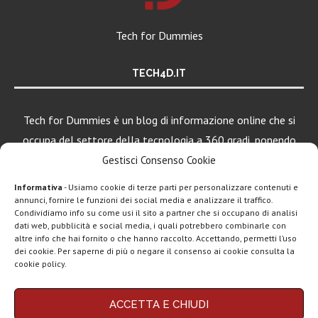
Tech for Dummies
TECH4D.IT
Tech for Dummies è un blog di informazione online che si
occupa del settore della tecnologia a 360 gradi, ponendo
una particolare attenzione al mondo Android, Apple e
Gestisci Consenso Cookie
Windows.
Informativa
- Usiamo cookie di terze parti per personalizzare contenuti e
annunci, fornire le funzioni dei social media e analizzare il traffico.
Condividiamo info su come usi il sito a partner che si occupano di analisi
dati web, pubblicità e social media, i quali potrebbero combinarle con
LEGGI ANCHE
altre info che hai fornito o che hanno raccolto. Accettando, permetti l’uso
dei cookie. Per saperne di più o negare il consenso ai cookie consulta la
Motorola rinnova
cookie policy.
la linea low cost...
Chi siamo
Contatti
Disclaimer
Privacy policy
ACCETTA E CHIUDI
Vivo X200T
Copyright © 2025 Tech4Dummies. Tutti i diritti riservati. Progettato e sviluppato da