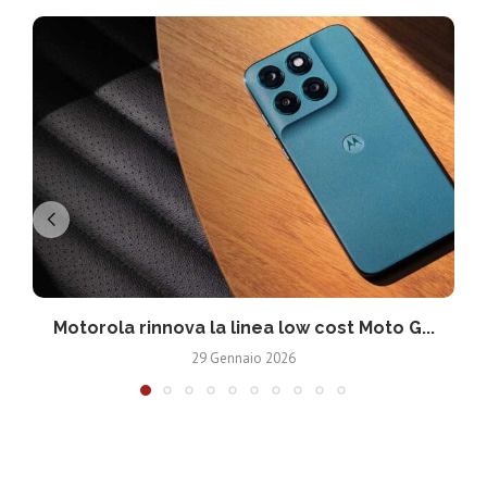
Motorola rinnova la linea low cost Moto G...
V
29 Gennaio 2026