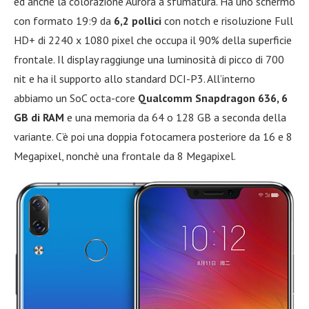
ed anche la colorazione Aurora a sfumatura. Ha uno schermo
con formato 19:9 da
6,2 pollici
con notch e risoluzione Full
HD+ di 2240 x 1080 pixel che occupa il 90% della superficie
frontale. Il display raggiunge una luminosità di picco di 700
nit e ha il supporto allo standard DCI-P3. All’interno
abbiamo un SoC octa-core
Qualcomm Snapdragon 636, 6
GB di RAM
e una memoria da 64 o 128 GB a seconda della
variante. C’è poi una doppia fotocamera posteriore da 16 e 8
Megapixel, nonchè una frontale da 8 Megapixel.