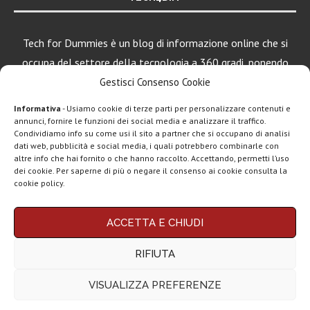
Tech for Dummies è un blog di informazione online che si
occupa del settore della tecnologia a 360 gradi, ponendo
una particolare attenzione al mondo Android, Apple e
Gestisci Consenso Cookie
Windows.
Informativa
- Usiamo cookie di terze parti per personalizzare contenuti e
annunci, fornire le funzioni dei social media e analizzare il traffico.
Condividiamo info su come usi il sito a partner che si occupano di analisi
dati web, pubblicità e social media, i quali potrebbero combinarle con
LEGGI ANCHE
altre info che hai fornito o che hanno raccolto. Accettando, permetti l’uso
dei cookie. Per saperne di più o negare il consenso ai cookie consulta la
Motorola rinnova
cookie policy.
la linea low cost...
Chi siamo
Contatti
Disclaimer
Privacy policy
ACCETTA E CHIUDI
Copyright © 2025 Tech4Dummies. Tutti i diritti riservati. Progettato e sviluppato da
Vivo X200T
Tech4D di Michele Ingelido
- P. IVA 04124050719
ufficiale: flagship
RIFIUTA
Questo blog non rappresenta una testata giornalistica in quanto viene aggiornato
per intenditori...
senza alcuna periodicità. Non può pertanto considerarsi un prodotto editoriale ai
sensi della legge n° 62 del 7.03.2001. Tech4Dummies partecipa al Programma
VISUALIZZA PREFERENZE
Affiliazione Amazon EU, un programma che eroga ai siti una commissione
NexPhone è il
pubblicitaria in cambio di pubblicità e link al sito Amazon.it. In veste di affiliato
primo
Tech4Dummies riceve un guadagno dagli acquisti idonei.