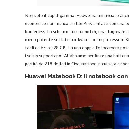
Non solo il top di gamma, Huawei ha annunciato anche
economico non manca di stile. Arriva infatti con una b
borderless. Lo schermo ha una
notch,
una diagonale di
meno potente sul lato hardware con un processore Kir
tagli da 64 o 128 GB. Ha una doppia fotocamera post
i setup supportano l’AI. Abbiamo per finire una batter
partirà da 218 dollari in Cina, nazione in cui sarà dispon
Huawei Matebook D: il notebook co