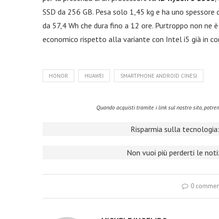
SSD da 256 GB. Pesa solo 1,45 kg e ha uno spessore d
da 57,4 Wh che dura fino a 12 ore. Purtroppo non ne è
economico rispetto alla variante con Intel i5 già in co
HONOR
HUAWEI
SMARTPHONE ANDROID CINESI
Quando acquisti tramite i link sul nostro sito, pot
Risparmia sulla tecnologia:
Non vuoi più perderti le not
0 commen