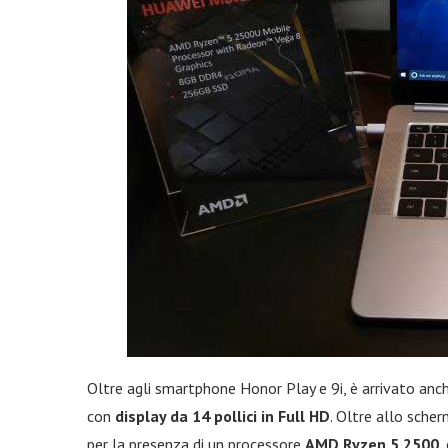
Oltre agli smartphone Honor Play e 9i, è arrivato anc
con
display da 14 pollici in Full HD
. Oltre allo scher
per la presenza di un processore
AMD Ryzen 5 2500
,