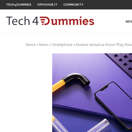
TECH4DUMMIES
OPPOHUB.IT
COMMUNITY
NE
Home
»
News
»
Smartphone
»
Huawei annuncia Honor Play, Hono