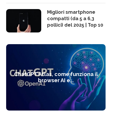
Migliori smartphone
compatti (da 5 a 6,3
pollici) del 2025 | Top 10
10 s
ChatGPT Atlas, come funziona il
Alcolo
Deep
Com
l’ot
browser AI e...
dal
com
f