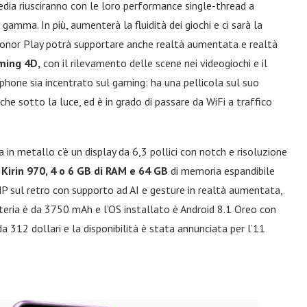
media riusciranno con le loro performance single-thread a
gamma. In più, aumenterà la fluidità dei giochi e ci sarà la
onor Play potrà supportare anche realtà aumentata e realtà
ming 4D,
con il rilevamento delle scene nei videogiochi e il
hone sia incentrato sul gaming: ha una pellicola sul suo
nche sotto la luce, ed è in grado di passare da WiFi a traffico
 in metallo c’è un display da 6,3 pollici con notch e risoluzione
e
Kirin 970, 4 o 6 GB di RAM e 64 GB
di memoria espandibile
 sul retro con supporto ad AI e gesture in realtà aumentata,
eria è da 3750 mAh e l’OS installato è Android 8.1 Oreo con
da 312 dollari e la disponibilità è stata annunciata per l’11