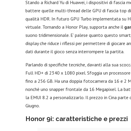
Stando a Richard Yu di Huawei, i dispositivi di fascia 
battere quelle multi-thread delle GPU di fascia top di 
qualità HDR. In futuro GPU Turbo implementata su H
virtuale. Tornando a Honor Play, supporta anche il
ga
suono tridimensionale. E’ palese quanto questo smartp
display che riduce i riflessi per permettere di giocare a
dati durante il gioco senza interrompere la partita.
Parlando di specifiche tecniche, davanti alla sua scocca
Full HD+ di 2340 x 1080 pixel. Sfoggia un processor
fino a 256 GB. Ha una doppia fotocamera da 16 e 2 MP
nonchè uno snapper frontale da 16 Megapixel. La batt
la EMUI 8.2 a personalizzarlo. Il prezzo in Cina parte 
Giugno.
Honor 9i: caratteristiche e prezzi