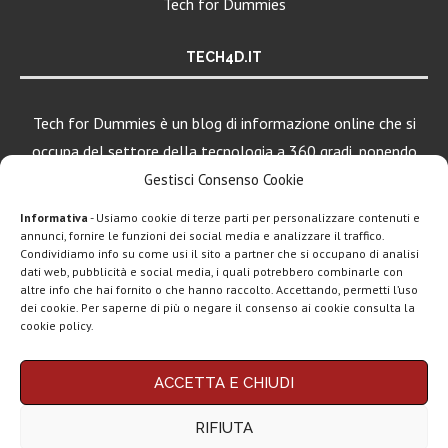
Tech for Dummies
TECH4D.IT
Tech for Dummies è un blog di informazione online che si
occupa del settore della tecnologia a 360 gradi, ponendo
una particolare attenzione al mondo Android, Apple e
Gestisci Consenso Cookie
Windows.
Informativa
- Usiamo cookie di terze parti per personalizzare contenuti e
annunci, fornire le funzioni dei social media e analizzare il traffico.
Condividiamo info su come usi il sito a partner che si occupano di analisi
dati web, pubblicità e social media, i quali potrebbero combinarle con
LEGGI ANCHE
altre info che hai fornito o che hanno raccolto. Accettando, permetti l’uso
dei cookie. Per saperne di più o negare il consenso ai cookie consulta la
Motorola rinnova
cookie policy.
la linea low cost...
Chi siamo
Contatti
Disclaimer
Privacy policy
ACCETTA E CHIUDI
Copyright © 2025 Tech4Dummies. Tutti i diritti riservati. Progettato e sviluppato da
Vivo X200T
Tech4D di Michele Ingelido
- P. IVA 04124050719
ufficiale: flagship
RIFIUTA
Questo blog non rappresenta una testata giornalistica in quanto viene aggiornato
per intenditori...
senza alcuna periodicità. Non può pertanto considerarsi un prodotto editoriale ai