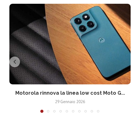
Motorola rinnova la linea low cost Moto G...
V
29 Gennaio 2026