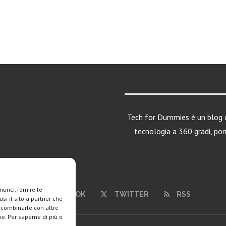
Tech for Dummies è un blog d
tecnologia a 360 gradi, po
unci, fornire le
FACEBOOK
TWITTER
RSS
si il sito a partner che
o combinarle con altre
ie. Per saperne di più o