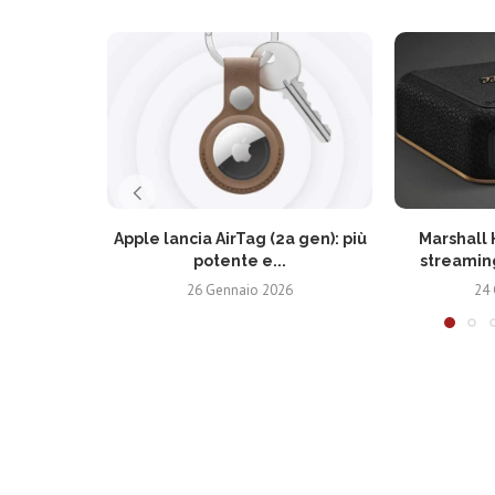
Apple lancia AirTag (2a gen): più
Marshall 
potente e...
streaming
26 Gennaio 2026
24