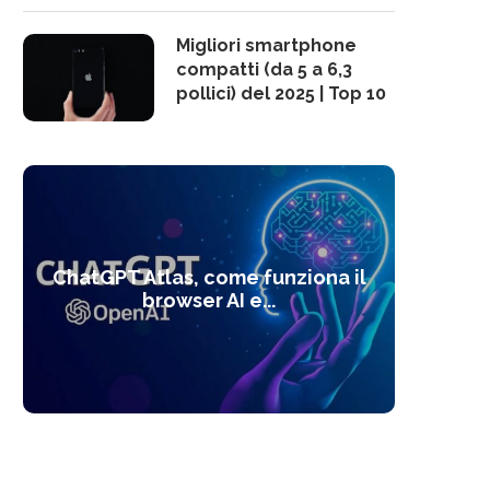
Migliori smartphone
compatti (da 5 a 6,3
pollici) del 2025 | Top 10
10 s
ChatGPT Atlas, come funziona il
Alcolo
Deep
Com
l’ot
browser AI e...
dal
com
f