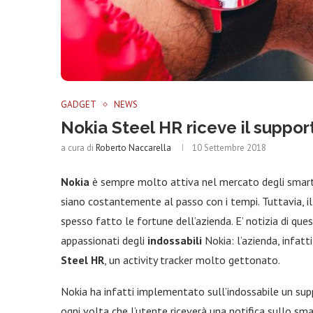
GADGET
NEWS
Nokia Steel HR riceve il suppor
a cura di
Roberto Naccarella
10 Settembre 2018
Nokia
è sempre molto attiva nel mercato degli smartph
siano costantemente al passo con i tempi. Tuttavia, il
spesso fatto le fortune dell’azienda. E’ notizia di ques
appassionati degli
indossabili
Nokia: l’azienda, infatt
Steel HR
, un activity tracker molto gettonato.
Nokia ha infatti implementato sull’indossabile un su
ogni volta che l’utente riceverà una notifica sullo s