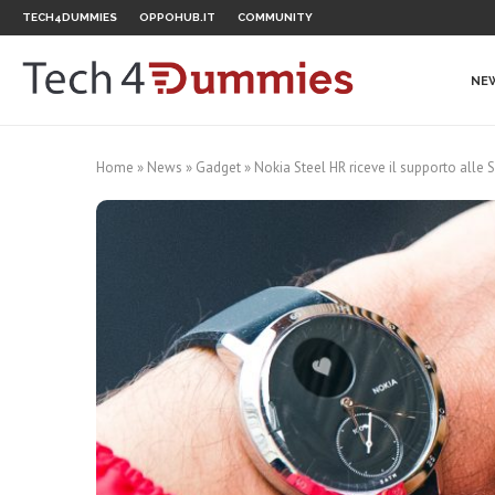
TECH4DUMMIES
OPPOHUB.IT
COMMUNITY
NE
Home
»
News
»
Gadget
»
Nokia Steel HR riceve il supporto alle 