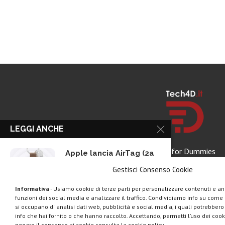
LEGGI ANCHE
Tech for Dummies
Apple lancia AirTag (2a
gen): più...
Gestisci Consenso Cookie
Informativa
- Usiamo cookie di terze parti per personalizzare contenuti e ann
funzioni dei social media e analizzare il traffico. Condividiamo info su come u
Marshall Heddon,
si occupano di analisi dati web, pubblicità e social media, i quali potrebber
musica in streaming e...
info che hai fornito o che hanno raccolto. Accettando, permetti l’uso dei cook
negare il consenso ai cookie consulta la cookie policy.