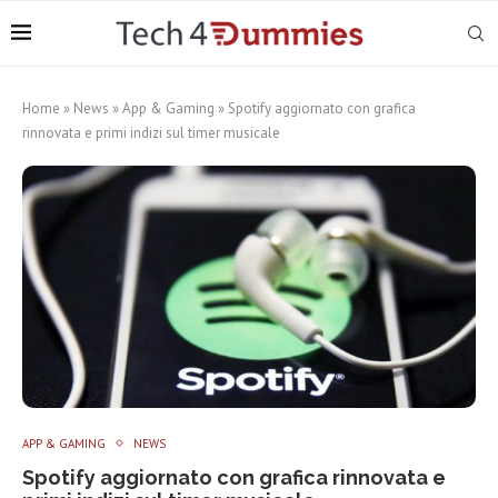
Home
»
News
»
App & Gaming
»
Spotify aggiornato con grafica
rinnovata e primi indizi sul timer musicale
APP & GAMING
NEWS
Spotify aggiornato con grafica rinnovata e