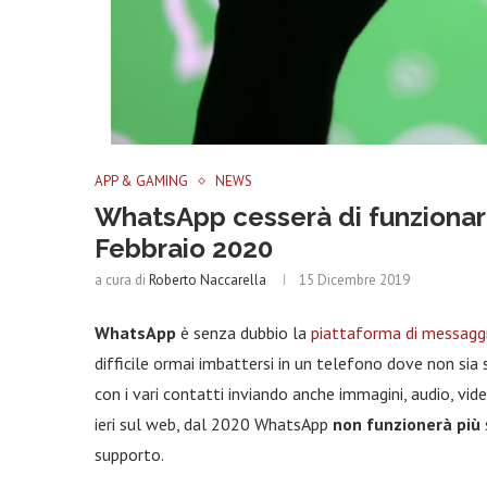
APP & GAMING
NEWS
WhatsApp cesserà di funzionare
Febbraio 2020
a cura di
Roberto Naccarella
15 Dicembre 2019
WhatsApp
è senza dubbio la
piattaforma di messaggi
difficile ormai imbattersi in un telefono dove non sia
con i vari contatti inviando anche immagini, audio, vi
ieri sul web, dal 2020 WhatsApp
non funzionerà più
supporto.