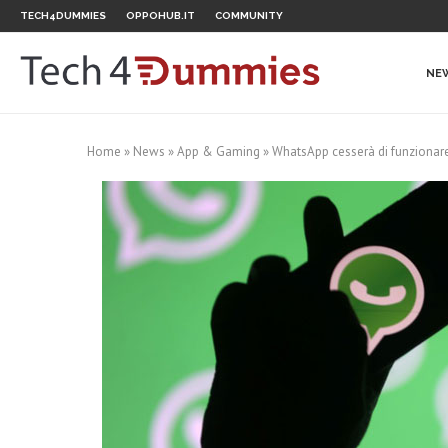
TECH4DUMMIES
OPPOHUB.IT
COMMUNITY
NE
Home
»
News
»
App & Gaming
»
WhatsApp cesserà di funzionare