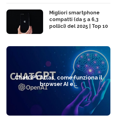
Migliori smartphone
compatti (da 5 a 6,3
pollici) del 2025 | Top 10
10 s
ChatGPT Atlas, come funziona il
Alcolo
Deep
Com
l’ot
browser AI e...
dal
com
f