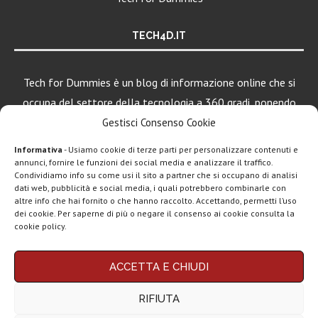
TECH4D.IT
Tech for Dummies è un blog di informazione online che si
occupa del settore della tecnologia a 360 gradi, ponendo
una particolare attenzione al mondo Android, Apple e
Gestisci Consenso Cookie
Windows.
Informativa
- Usiamo cookie di terze parti per personalizzare contenuti e
annunci, fornire le funzioni dei social media e analizzare il traffico.
Condividiamo info su come usi il sito a partner che si occupano di analisi
dati web, pubblicità e social media, i quali potrebbero combinarle con
LEGGI ANCHE
altre info che hai fornito o che hanno raccolto. Accettando, permetti l’uso
dei cookie. Per saperne di più o negare il consenso ai cookie consulta la
Motorola rinnova
cookie policy.
la linea low cost...
Chi siamo
Contatti
Disclaimer
Privacy policy
ACCETTA E CHIUDI
Vivo X200T
Copyright © 2025 Tech4Dummies. Tutti i diritti riservati. Progettato e sviluppato da
Tech4D di Michele Ingelido
- P. IVA 04124050719
ufficiale: flagship
RIFIUTA
Questo blog non rappresenta una testata giornalistica in quanto viene aggiornato
per intenditori...
senza alcuna periodicità. Non può pertanto considerarsi un prodotto editoriale ai