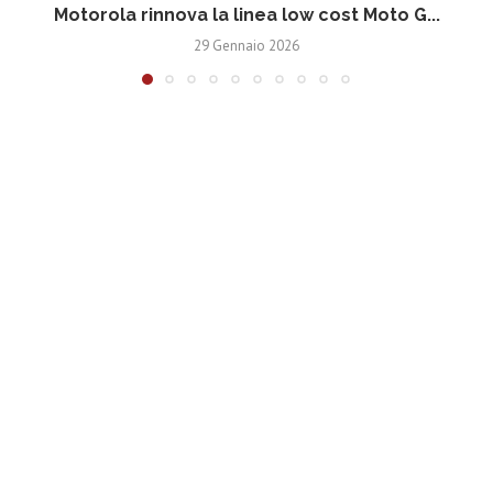
Motorola rinnova la linea low cost Moto G...
V
29 Gennaio 2026