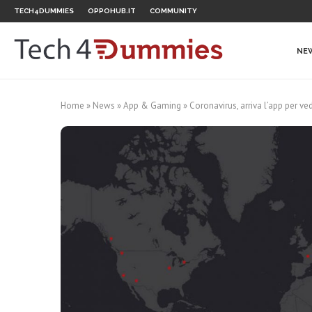
TECH4DUMMIES
OPPOHUB.IT
COMMUNITY
NE
Home
»
News
»
App & Gaming
»
Coronavirus, arriva l’app per ve