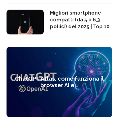
Migliori smartphone
compatti (da 5 a 6,3
pollici) del 2025 | Top 10
10 s
ChatGPT Atlas, come funziona il
Alcolo
Deep
Com
l’ot
browser AI e...
dal
com
f