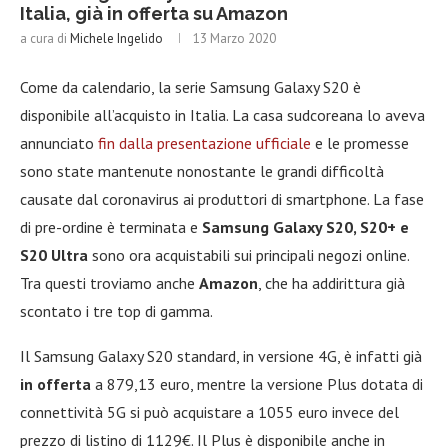
Italia, già in offerta su Amazon
a cura di
Michele Ingelido
13 Marzo 2020
Come da calendario, la serie Samsung Galaxy S20 è
disponibile all’acquisto in Italia. La casa sudcoreana lo aveva
annunciato
fin dalla presentazione ufficiale
e le promesse
sono state mantenute nonostante le grandi difficoltà
causate dal coronavirus ai produttori di smartphone. La fase
di pre-ordine è terminata e
Samsung Galaxy S20, S20+ e
S20 Ultra
sono ora acquistabili sui principali negozi online.
Tra questi troviamo anche
Amazon
, che ha addirittura già
scontato i tre top di gamma.
Il Samsung Galaxy S20 standard, in versione 4G, è infatti già
in offerta
a 879,13 euro, mentre la versione Plus dotata di
connettività 5G si può acquistare a 1055 euro invece del
prezzo di listino di 1129€. Il Plus è disponibile anche in