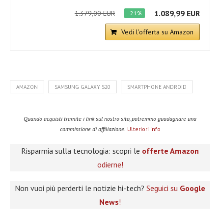
1.089,99 EUR
1.379,00 EUR
−21%
Vedi l'offerta su Amazon
AMAZON
SAMSUNG GALAXY S20
SMARTPHONE ANDROID
Quando acquisti tramite i link sul nostro sito, potremmo guadagnare una
commissione di affiliazione.
Ulteriori info
Risparmia sulla tecnologia: scopri le
offerte Amazon
odierne!
Non vuoi più perderti le notizie hi-tech?
Seguici su
Google
News
!