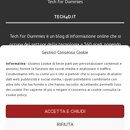
Tech for Dummies
TECH4D.IT
Tech for Dummies è un blog di informazione online che si
occupa del settore della tecnologia a 360 gradi, ponendo
una particolare attenzione al mondo Android, Apple e
Gestisci Consenso Cookie
Windows.
Informativa
- Usiamo cookie di terze parti per personalizzare contenuti e
annunci, fornire le funzioni dei social media e analizzare il traffico.
Condividiamo info su come usi il sito a partner che si occupano di analisi
dati web, pubblicità e social media, i quali potrebbero combinarle con
LEGGI ANCHE
altre info che hai fornito o che hanno raccolto. Accettando, permetti l’uso
dei cookie. Per saperne di più o negare il consenso ai cookie consulta la
Motorola rinnova
cookie policy.
la linea low cost...
Chi siamo
Contatti
Disclaimer
Privacy policy
ACCETTA E CHIUDI
Vivo X200T
Copyright © 2025 Tech4Dummies. Tutti i diritti riservati. Progettato e sviluppato da
Tech4D di Michele Ingelido
- P. IVA 04124050719
ufficiale: flagship
RIFIUTA
Questo blog non rappresenta una testata giornalistica in quanto viene aggiornato
per intenditori...
senza alcuna periodicità. Non può pertanto considerarsi un prodotto editoriale ai