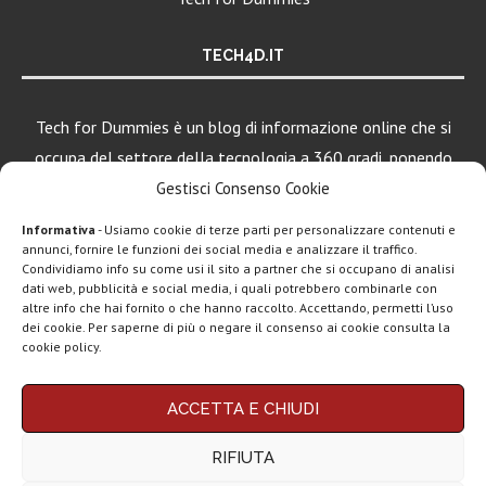
TECH4D.IT
Tech for Dummies è un blog di informazione online che si
occupa del settore della tecnologia a 360 gradi, ponendo
una particolare attenzione al mondo Android, Apple e
Gestisci Consenso Cookie
Windows.
Informativa
- Usiamo cookie di terze parti per personalizzare contenuti e
annunci, fornire le funzioni dei social media e analizzare il traffico.
Condividiamo info su come usi il sito a partner che si occupano di analisi
dati web, pubblicità e social media, i quali potrebbero combinarle con
LEGGI ANCHE
altre info che hai fornito o che hanno raccolto. Accettando, permetti l’uso
dei cookie. Per saperne di più o negare il consenso ai cookie consulta la
Apple lancia
cookie policy.
AirTag (2a gen):
più...
Chi siamo
Contatti
Disclaimer
Privacy policy
ACCETTA E CHIUDI
Marshall Heddon,
Copyright © 2025 Tech4Dummies. Tutti i diritti riservati. Progettato e sviluppato da
Tech4D di Michele Ingelido
- P. IVA 04124050719
musica in
RIFIUTA
Questo blog non rappresenta una testata giornalistica in quanto viene aggiornato
streaming e...
senza alcuna periodicità. Non può pertanto considerarsi un prodotto editoriale ai