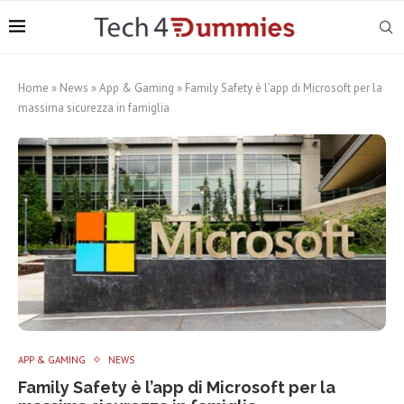
Home
»
News
»
App & Gaming
»
Family Safety è l’app di Microsoft per la
massima sicurezza in famiglia
APP & GAMING
NEWS
Family Safety è l’app di Microsoft per la