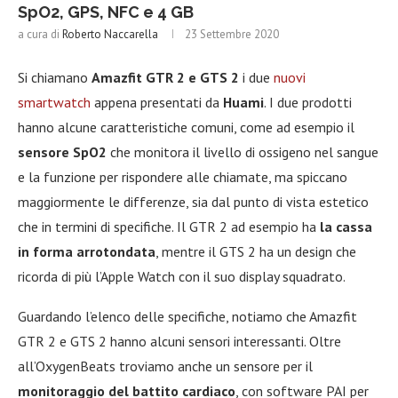
SpO2, GPS, NFC e 4 GB
a cura di
Roberto Naccarella
23 Settembre 2020
Si chiamano
Amazfit GTR 2 e GTS 2
i due
nuovi
smartwatch
appena presentati da
Huami
. I due prodotti
hanno alcune caratteristiche comuni, come ad esempio il
sensore SpO2
che monitora il livello di ossigeno nel sangue
e la funzione per rispondere alle chiamate, ma spiccano
maggiormente le differenze, sia dal punto di vista estetico
che in termini di specifiche. Il GTR 2 ad esempio ha
la cassa
in forma arrotondata
, mentre il GTS 2 ha un design che
ricorda di più l’Apple Watch con il suo display squadrato.
Guardando l’elenco delle specifiche, notiamo che Amazfit
GTR 2 e GTS 2 hanno alcuni sensori interessanti. Oltre
all’OxygenBeats troviamo anche un sensore per il
monitoraggio del battito cardiaco
, con software PAI per