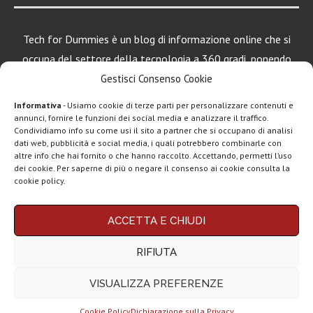
Tech for Dummies è un blog di informazione online che si
occupa del settore della tecnologia a 360 gradi, ponendo
una particolare attenzione al mondo Android, Apple e
Gestisci Consenso Cookie
Windows.
Informativa
- Usiamo cookie di terze parti per personalizzare contenuti e
annunci, fornire le funzioni dei social media e analizzare il traffico.
Condividiamo info su come usi il sito a partner che si occupano di analisi
dati web, pubblicità e social media, i quali potrebbero combinarle con
LEGGI ANCHE
altre info che hai fornito o che hanno raccolto. Accettando, permetti l’uso
dei cookie. Per saperne di più o negare il consenso ai cookie consulta la
Apple lancia
cookie policy.
AirTag (2a gen):
più...
Chi siamo
Contatti
Disclaimer
Privacy policy
ACCETTA E CHIUDI
Marshall Heddon,
Copyright © 2025 Tech4Dummies. Tutti i diritti riservati. Progettato e sviluppato da
Tech4D di Michele Ingelido
- P. IVA 04124050719
musica in
RIFIUTA
Questo blog non rappresenta una testata giornalistica in quanto viene aggiornato
streaming e...
senza alcuna periodicità. Non può pertanto considerarsi un prodotto editoriale ai
sensi della legge n° 62 del 7.03.2001. Tech4Dummies partecipa al Programma
VISUALIZZA PREFERENZE
Affiliazione Amazon EU, un programma che eroga ai siti una commissione
Xiaomi lancia
pubblicitaria in cambio di pubblicità e link al sito Amazon.it. In veste di affiliato
occhiali smart in
Tech4Dummies riceve un guadagno dagli acquisti idonei.
Italia...
Cookie Policy
Dichiarazione sulla Privacy