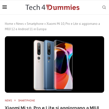
Home
»
News
»
Smartphone
»
Xiaomi Mi 10, Pro e Lite si aggiornano a
MIUI 12 e Android 11 in Europa
NEWS
SMARTPHONE
Xiaomi Mi 10, Pro e Lite si aggiornano a MIUI