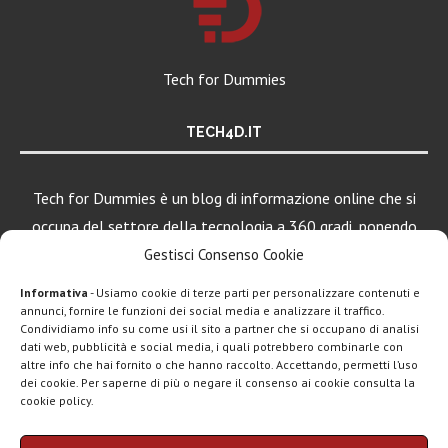
Tech for Dummies
TECH4D.IT
Tech for Dummies è un blog di informazione online che si
occupa del settore della tecnologia a 360 gradi, ponendo
una particolare attenzione al mondo Android, Apple e
Gestisci Consenso Cookie
Windows.
Informativa
- Usiamo cookie di terze parti per personalizzare contenuti e
annunci, fornire le funzioni dei social media e analizzare il traffico.
Condividiamo info su come usi il sito a partner che si occupano di analisi
dati web, pubblicità e social media, i quali potrebbero combinarle con
LEGGI ANCHE
altre info che hai fornito o che hanno raccolto. Accettando, permetti l’uso
dei cookie. Per saperne di più o negare il consenso ai cookie consulta la
Motorola rinnova
cookie policy.
la linea low cost...
Chi siamo
Contatti
Disclaimer
Privacy policy