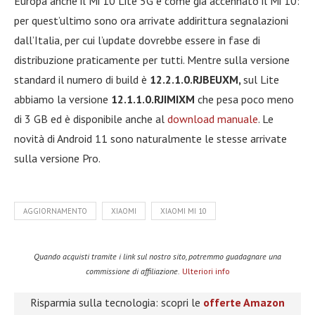
Europa anche il Mi 10 Lite 5G e come già accennato il Mi 10:
per quest’ultimo sono ora arrivate addirittura segnalazioni
dall’Italia, per cui l’update dovrebbe essere in fase di
distribuzione praticamente per tutti. Mentre sulla versione
standard il numero di build è
12.2.1.0.RJBEUXM,
sul Lite
abbiamo la versione
12.1.1.0.RJIMIXM
che pesa poco meno
di 3 GB ed è disponibile anche al
download manuale
. Le
novità di Android 11 sono naturalmente le stesse arrivate
sulla versione Pro.
AGGIORNAMENTO
XIAOMI
XIAOMI MI 10
Quando acquisti tramite i link sul nostro sito, potremmo guadagnare una
commissione di affiliazione.
Ulteriori info
Risparmia sulla tecnologia: scopri le
offerte Amazon