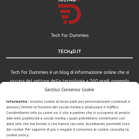
Tech for Dummies
TECH4D.IT
Tech for Dummies è un blog di informazione online che si
occupa del settore della tecnologia a 360 gradi, ponendo
una particolare attenzione al mondo Android, Apple e
Gestisci Consenso Cookie
Windows.
Informativa
- Usiamo cookie di terze parti per personalizzare contenuti e
annunci, fornire le funzioni dei social media e analizzare il traffico.
Condividiamo info su come usi il sito a partner che si occupano di analisi
dati web, pubblicità e social media, i quali potrebbero combinarle con
LEGGI ANCHE
altre info che hai fornito o che hanno raccolto. Accettando, permetti l’uso
dei cookie. Per saperne di più o negare il consenso ai cookie consulta la
iPad Pro, MacBook
cookie policy.
Pro e Vision...