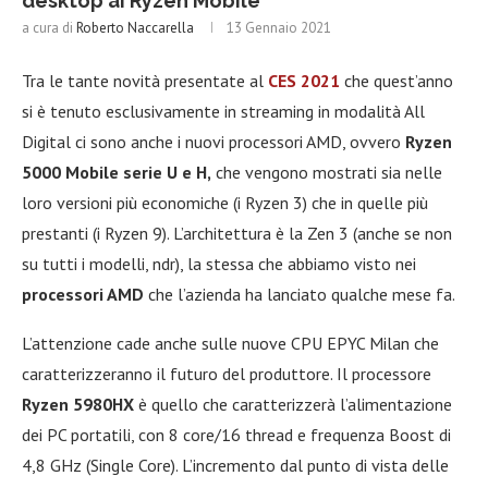
desktop ai Ryzen Mobile
a cura di
Roberto Naccarella
13 Gennaio 2021
Tra le tante novità presentate al
CES 2021
che quest’anno
si è tenuto esclusivamente in streaming in modalità All
Digital ci sono anche i nuovi processori AMD, ovvero
Ryzen
5000 Mobile serie U e H,
che vengono mostrati sia nelle
loro versioni più economiche (i Ryzen 3) che in quelle più
prestanti (i Ryzen 9). L’architettura è la Zen 3 (anche se non
su tutti i modelli, ndr), la stessa che abbiamo visto nei
processori AMD
che l’azienda ha lanciato qualche mese fa.
L’attenzione cade anche sulle nuove CPU EPYC Milan che
caratterizzeranno il futuro del produttore. Il processore
Ryzen 5980HX
è quello che caratterizzerà l’alimentazione
dei PC portatili, con 8 core/16 thread e frequenza Boost di
4,8 GHz (Single Core). L’incremento dal punto di vista delle