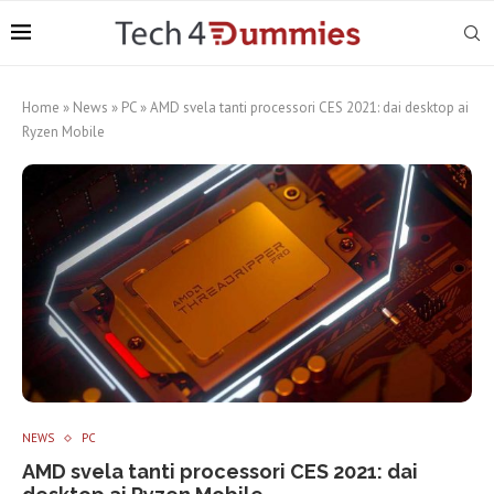
Home
»
News
»
PC
»
AMD svela tanti processori CES 2021: dai desktop ai
Ryzen Mobile
NEWS
PC
AMD svela tanti processori CES 2021: dai