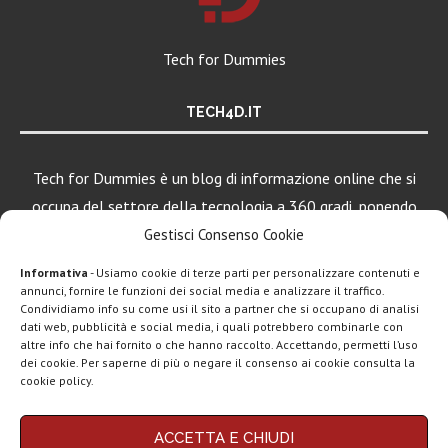
Tech for Dummies
TECH4D.IT
Tech for Dummies è un blog di informazione online che si
occupa del settore della tecnologia a 360 gradi, ponendo
una particolare attenzione al mondo Android, Apple e
Gestisci Consenso Cookie
Windows.
Informativa
- Usiamo cookie di terze parti per personalizzare contenuti e
annunci, fornire le funzioni dei social media e analizzare il traffico.
Condividiamo info su come usi il sito a partner che si occupano di analisi
dati web, pubblicità e social media, i quali potrebbero combinarle con
LEGGI ANCHE
altre info che hai fornito o che hanno raccolto. Accettando, permetti l’uso
dei cookie. Per saperne di più o negare il consenso ai cookie consulta la
Motorola rinnova
cookie policy.
la linea low cost...
Chi siamo
Contatti
Disclaimer
Privacy policy
ACCETTA E CHIUDI