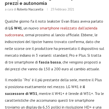
prezzi e autonomia
a cura di
Roberto Naccarella
23 Febbraio 2021
Qualche giorno fa il noto leakster Evan Blass aveva parlato
di
LG W41
, un nuovo
smartphone realizzato dall’azienda
sudcoreana
, ormai prossimo al lancio ufficiale. Ebbene, le
indiscrezioni del tipster hanno trovato conferma, dato che
nelle scorse ore il produttore ha presentato il dispositivo sul
mercato indiano in 3 varianti: standard, Pro e Plus. Si tratta
di tre smartphone di
fascia bassa
, che vengono proposti a
dei prezzi che vanno da 150 a 200 euro al cambio attuale.
Il modello “Pro” è il più prestante della serie, mentre il Plus
si posiziona esattamente nel mezzo. LG W41 è
il
successore di W31
, mentre il W41+ è l’erede di W31+. Tra le
caratteristiche che accomunano questi tre smartphone
troviamo un display da 6,55 pollici in risoluzione HD+ e una