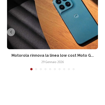
Motorola rinnova la linea low cost Moto G...
V
29 Gennaio 2026