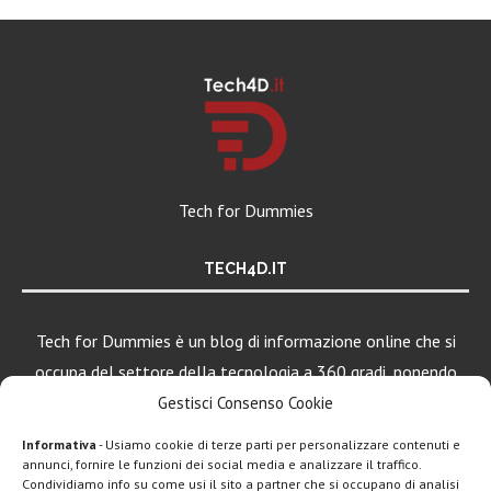
Tech for Dummies
TECH4D.IT
Tech for Dummies è un blog di informazione online che si
occupa del settore della tecnologia a 360 gradi, ponendo
una particolare attenzione al mondo Android, Apple e
Gestisci Consenso Cookie
Windows.
Informativa
- Usiamo cookie di terze parti per personalizzare contenuti e
annunci, fornire le funzioni dei social media e analizzare il traffico.
Condividiamo info su come usi il sito a partner che si occupano di analisi