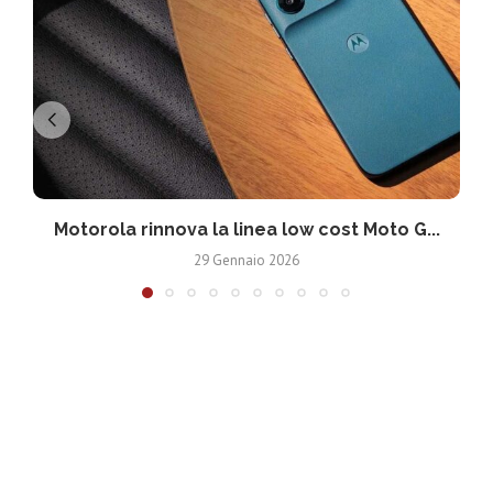
Motorola rinnova la linea low cost Moto G...
V
29 Gennaio 2026