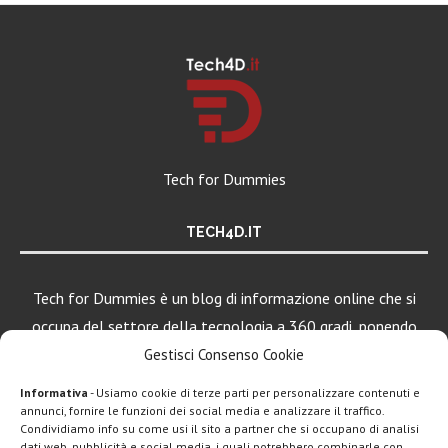
Tech for Dummies
TECH4D.IT
Tech for Dummies è un blog di informazione online che si
occupa del settore della tecnologia a 360 gradi, ponendo
una particolare attenzione al mondo Android, Apple e
Gestisci Consenso Cookie
Windows.
Informativa
- Usiamo cookie di terze parti per personalizzare contenuti e
annunci, fornire le funzioni dei social media e analizzare il traffico.
Condividiamo info su come usi il sito a partner che si occupano di analisi
LEGGI ANCHE
dati web, pubblicità e social media, i quali potrebbero combinarle con