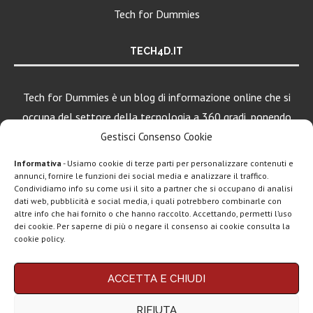
Tech for Dummies
TECH4D.IT
Tech for Dummies è un blog di informazione online che si
occupa del settore della tecnologia a 360 gradi, ponendo
una particolare attenzione al mondo Android, Apple e
Gestisci Consenso Cookie
Windows.
Informativa
- Usiamo cookie di terze parti per personalizzare contenuti e
annunci, fornire le funzioni dei social media e analizzare il traffico.
Condividiamo info su come usi il sito a partner che si occupano di analisi
dati web, pubblicità e social media, i quali potrebbero combinarle con
LEGGI ANCHE
altre info che hai fornito o che hanno raccolto. Accettando, permetti l’uso
dei cookie. Per saperne di più o negare il consenso ai cookie consulta la
Apple lancia
cookie policy.
AirTag (2a gen):
più...
Chi siamo
Contatti
Disclaimer
Privacy policy
ACCETTA E CHIUDI
Copyright © 2025 Tech4Dummies. Tutti i diritti riservati. Progettato e sviluppato da
Marshall Heddon,
Tech4D di Michele Ingelido
- P. IVA 04124050719
musica in
RIFIUTA
Questo blog non rappresenta una testata giornalistica in quanto viene aggiornato
streaming e...