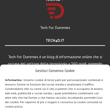
Tech for Dummies
TECH4D.IT
Tech for Dummies è un blog di informazione online che si
occupa del settore della tecnologia a 360 gradi, ponendo
una particolare attenzione al mondo Android, Apple e
Gestisci Consenso Cookie
Windows.
Informativa
- Usiamo cookie di terze parti per personalizzare contenuti e
annunci, fornire le funzioni dei social media e analizzare il traffico.
Condividiamo info su come usi il sito a partner che si occupano di analisi
dati web, pubblicità e social media, i quali potrebbero combinarle con
LEGGI ANCHE
altre info che hai fornito o che hanno raccolto. Accettando, permetti l’uso
dei cookie. Per saperne di più o negare il consenso ai cookie consulta la
LockBox è l’app
cookie policy.
che ti paga...