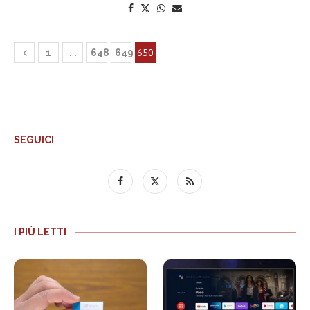
…
650
1
648
649
SEGUICI
I PIÙ LETTI