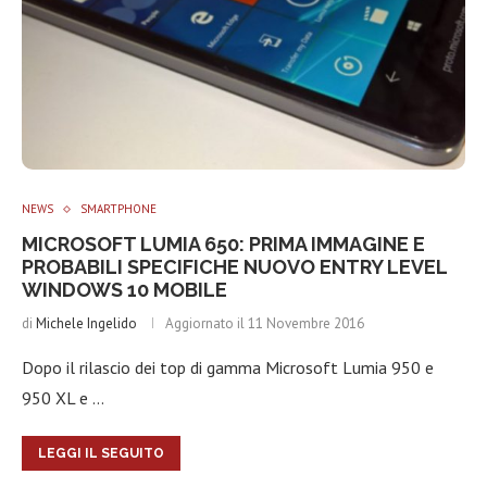
rappresentano uno dei rami più importanti nel settore della
tecnologia. Sia nel lavoro che nell’intrattenimento le
applicazioni e le funzionalità di smartphone e iPhone ci
migliorano di molto la vita. Ci impegniamo ad offrire sempre
notizie veritiere, selezionate ed aggiornate alle ultime
tendenze e prodotti, al fine di offrire a Voi lettori il massimo
nel settore tecnologico della telefonia mobile.
NEWS
SMARTPHONE
MICROSOFT LUMIA 650: PRIMA IMMAGINE E
PROBABILI SPECIFICHE NUOVO ENTRY LEVEL
WINDOWS 10 MOBILE
di
Michele Ingelido
Aggiornato il
11 Novembre 2016
Dopo il rilascio dei top di gamma Microsoft Lumia 950 e
950 XL e …
LEGGI IL SEGUITO