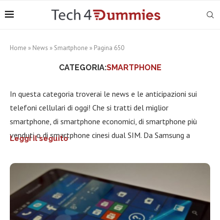
Home
»
News
»
Smartphone
»
Pagina 650
CATEGORIA:
SMARTPHONE
In questa categoria troverai le news e le anticipazioni sui
telefoni cellulari di oggi! Che si tratti del miglior
smartphone, di smartphone economici, di smartphone più
venduti o di smartphone cinesi dual SIM. Da Samsung a
Leggi il seguito
Huawei, passando per Apple, Xiaomi, Sony e tutte le altre
case produttrici. Sono inclusi tutti i sistemi operativi per
dispositivi mobili: Android di Google, Apple iOS, Microsoft
Windows in particolare. Ormai i telefonini sono diventati dei
veri e propri PC e li si utilizza spesso al posto dei computer
anche nella vita di tutti i giorni: è per questo che