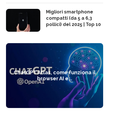
Migliori smartphone
compatti (da 5 a 6,3
pollici) del 2025 | Top 10
10 s
ChatGPT Atlas, come funziona il
Alcolo
Deep
Com
l’ot
browser AI e...
dal
com
f