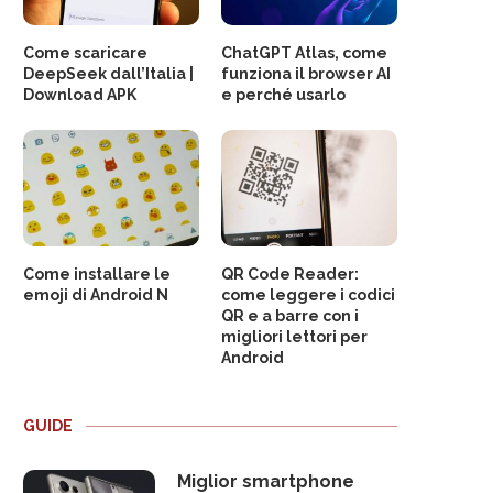
Come scaricare
ChatGPT Atlas, come
DeepSeek dall’Italia |
funziona il browser AI
Download APK
e perché usarlo
Come installare le
QR Code Reader:
emoji di Android N
come leggere i codici
QR e a barre con i
migliori lettori per
Android
GUIDE
Miglior smartphone