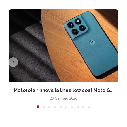
Motorola rinnova la linea low cost Moto G...
V
29 Gennaio 2026