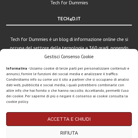
Tech for Dummies
TECH4D.IT
Tech for Dummies è un blog di informazione online che si
occupa del settore della tecnologia a 360 gradi, ponendo
una particolare attenzione al mondo Android, Apple e
Gestisci Consenso Cookie
Windows.
Informativa
- Usiamo cookie di terze parti per personalizzare contenuti e
annunci, fornire le funzioni dei social media e analizzare il traffico.
Condividiamo info su come usi il sito a partner che si occupano di analisi
dati web, pubblicità e social media, i quali potrebbero combinarle con
LEGGI ANCHE
altre info che hai fornito o che hanno raccolto. Accettando, permetti l’uso
dei cookie. Per saperne di più o negare il consenso ai cookie consulta la
Motorola rinnova
cookie policy.
la linea low cost...
Chi siamo
Contatti
Disclaimer
Privacy policy
ACCETTA E CHIUDI
Copyright © 2025 Tech4Dummies. Tutti i diritti riservati. Progettato e sviluppato da
Vivo X200T
Tech4D di Michele Ingelido
- P. IVA 04124050719
ufficiale: flagship
RIFIUTA
Questo blog non rappresenta una testata giornalistica in quanto viene aggiornato
per intenditori...
senza alcuna periodicità. Non può pertanto considerarsi un prodotto editoriale ai