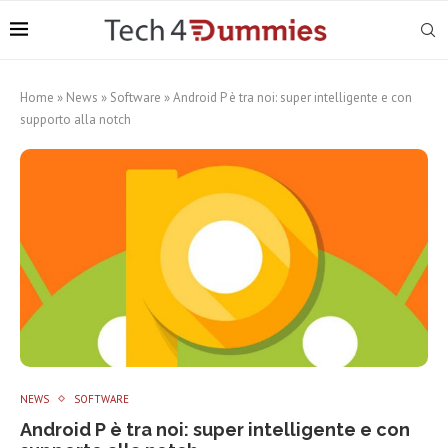
Home
»
News
»
Software
»
Android P è tra noi: super intelligente e con
supporto alla notch
NEWS
SOFTWARE
Android P è tra noi: super intelligente e con