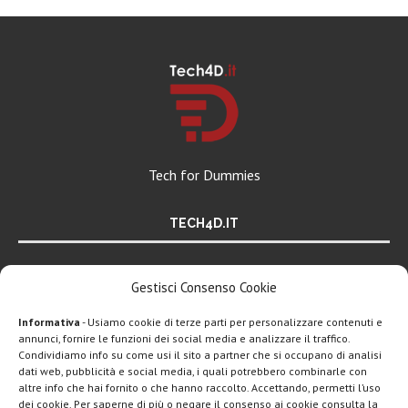
Tech for Dummies
TECH4D.IT
Tech for Dummies è un blog di informazione online che si
Gestisci Consenso Cookie
occupa del settore della tecnologia a 360 gradi, ponendo
Informativa
- Usiamo cookie di terze parti per personalizzare contenuti e
una particolare attenzione al mondo Android, Apple e
annunci, fornire le funzioni dei social media e analizzare il traffico.
Condividiamo info su come usi il sito a partner che si occupano di analisi
Windows.
LEGGI ANCHE
dati web, pubblicità e social media, i quali potrebbero combinarle con
altre info che hai fornito o che hanno raccolto. Accettando, permetti l’uso
Moltbook è il
dei cookie. Per saperne di più o negare il consenso ai cookie consulta la