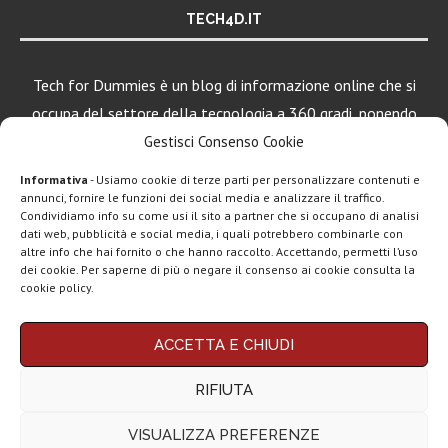
TECH4D.IT
Tech for Dummies è un blog di informazione online che si
occupa del settore della tecnologia a 360 gradi, ponendo
una particolare attenzione al mondo Android, Apple e
Gestisci Consenso Cookie
Windows.
Informativa
- Usiamo cookie di terze parti per personalizzare contenuti e
annunci, fornire le funzioni dei social media e analizzare il traffico.
Condividiamo info su come usi il sito a partner che si occupano di analisi
dati web, pubblicità e social media, i quali potrebbero combinarle con
LEGGI ANCHE
altre info che hai fornito o che hanno raccolto. Accettando, permetti l’uso
dei cookie. Per saperne di più o negare il consenso ai cookie consulta la
Motorola rinnova
cookie policy.
la linea low cost...
Chi siamo
Contatti
Disclaimer
Privacy policy
ACCETTA E CHIUDI
Vivo X200T
Copyright © 2025 Tech4Dummies. Tutti i diritti riservati. Progettato e sviluppato da
Tech4D di Michele Ingelido
- P. IVA 04124050719
ufficiale: flagship
RIFIUTA
Questo blog non rappresenta una testata giornalistica in quanto viene aggiornato
per intenditori...
senza alcuna periodicità. Non può pertanto considerarsi un prodotto editoriale ai
sensi della legge n° 62 del 7.03.2001. Tech4Dummies partecipa al Programma
VISUALIZZA PREFERENZE
Affiliazione Amazon EU, un programma che eroga ai siti una commissione
NexPhone è il