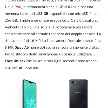
il processore. Oppo A3
,
infatti, è alimentato da un
MediaTek
Helio P60
, in abbinamento con 4 GB di RAM e con una
memoria interna di
128 GB
espandibile con microSD fino a
256 GB. Il mid-range cinese esegue ColorOS 5.0 basato su
Android Oreo 8.1. Una sola è la fotocamera posteriore,
contrariamente all’attuale tendenza del doppio sensore. La
risoluzione è di 16 MP. La fotocamera frontale, invece, è da
8 MP.
Oppo A3
non è dotato di sensore di impronte digitali.
Per lo sblocco dello smartphone è possibile utilizzare il
Face Unlock
che agisce in soli 0,08 secondi riconoscendo il
viso dell’utilizzatore.